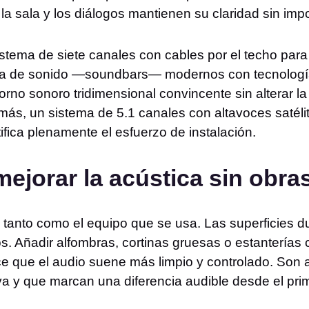
 la sala y los diálogos mantienen su claridad sin impo
istema de siete canales con cables por el techo par
rra de sonido —soundbars— modernos con tecnolog
no sonoro tridimensional convincente sin alterar la
más, un sistema de 5.1 canales con altavoces satél
tifica plenamente el esfuerzo de instalación.
ejorar la acústica sin obra
 tanto como el equipo que se usa. Las superficies du
 Añadir alfombras, cortinas gruesas o estanterías c
ce que el audio suene más limpio y controlado. Son 
iva y que marcan una diferencia audible desde el pri