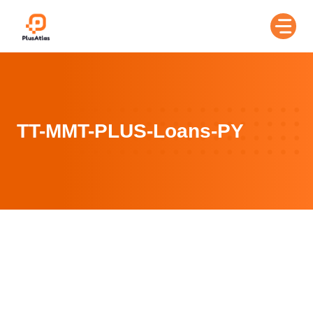
Skip
to
content
TT-MMT-PLUS-Loans-PY