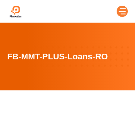
Skip
to
content
FB-MMT-PLUS-Loans-RO