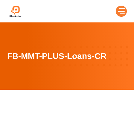
Skip
to
content
FB-MMT-PLUS-Loans-CR