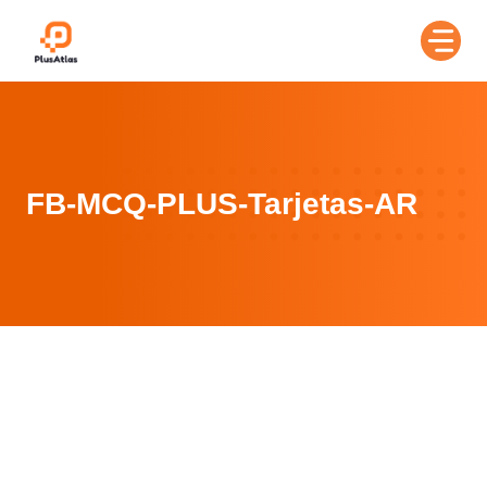
Skip
to
content
FB-MCQ-PLUS-Tarjetas-AR