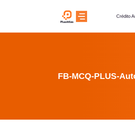
Skip
to
Crédito A
content
FB-MCQ-PLUS-Aut