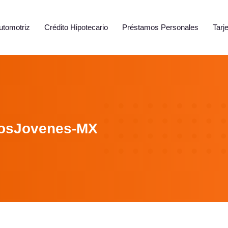
utomotriz
Crédito Hipotecario
Préstamos Personales
Tarj
osJovenes-MX