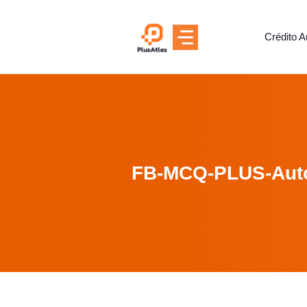
Skip
to
Crédito A
content
FB-MCQ-PLUS-Aut