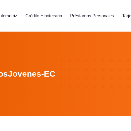
utomotriz
Crédito Hipotecario
Préstamos Personales
Tarj
osJovenes-EC