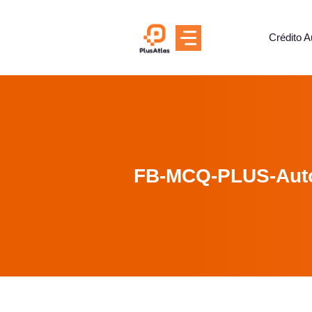
Skip
to
Crédito A
content
FB-MCQ-PLUS-Aut