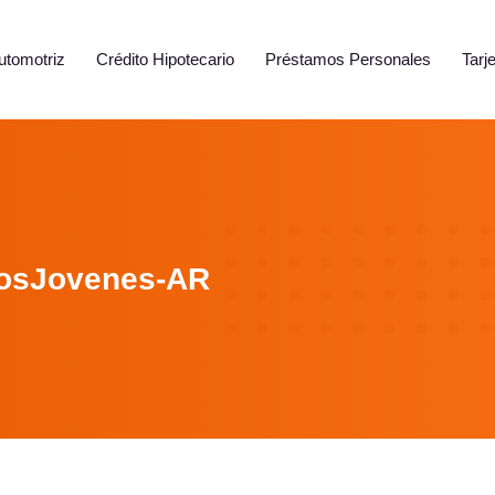
utomotriz
Crédito Hipotecario
Préstamos Personales
Tarj
osJovenes-AR