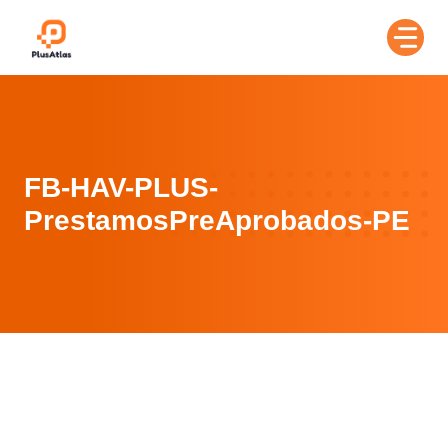
Skip
to
content
FB-HAV-PLUS-
PrestamosPreAprobados-PE