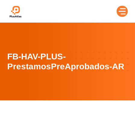
Skip
to
content
FB-HAV-PLUS-
PrestamosPreAprobados-AR