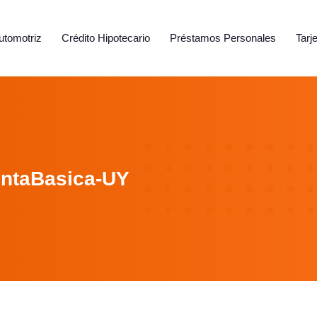
utomotriz
Crédito Hipotecario
Préstamos Personales
Tarj
ntaBasica-UY