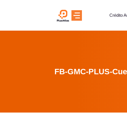
Skip
to
Crédito A
content
FB-GMC-PLUS-Cue