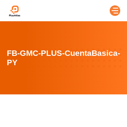
Skip
to
content
FB-GMC-PLUS-CuentaBasica-
PY