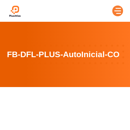
Skip
to
content
FB-DFL-PLUS-AutoInicial-CO