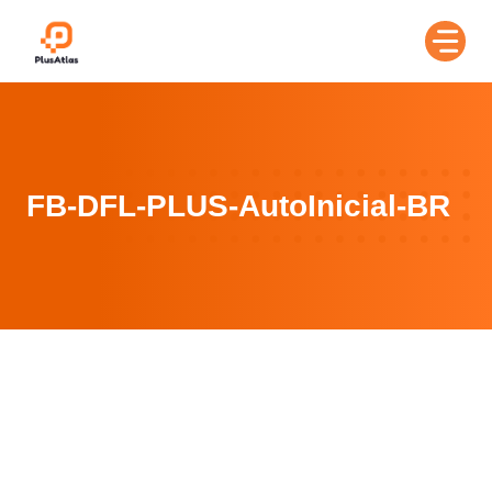
Skip
to
content
FB-DFL-PLUS-AutoInicial-BR