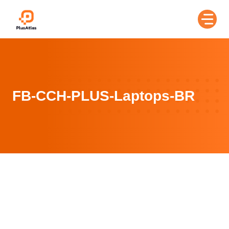
Skip
to
content
FB-CCH-PLUS-Laptops-BR