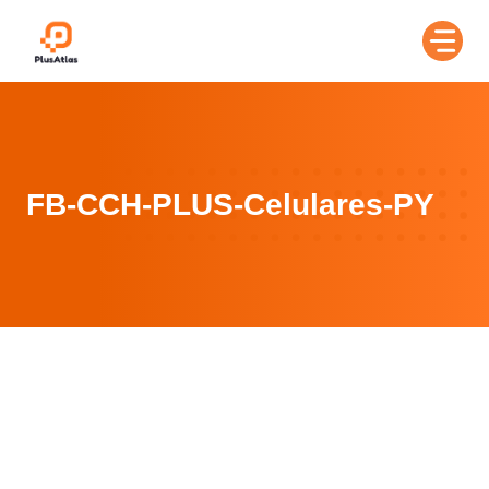
Skip
to
content
FB-CCH-PLUS-Celulares-PY