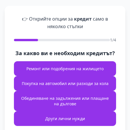
👉 Открийте опции за
кредит
само в
няколко стъпки
1/4
За какво ви е необходим кредитът?
Ремонт или подобрения на жилището
Покупка на автомобил или разходи за кола
Обединяване на задължения или плащане
на дългове
Други лични нужди