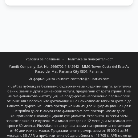
Условия за ползване
-
Политика за поверителност
Yumilt Company, S.A. No. 2666702-1-842942 - MMG Tower Costa del Este Av
Paseo del Mar, Panama City 0801, Panama.
Информация за контакт: contacto@plusatlas.com
PlusAtlas публикува безплатно съдържание за кредитни карти, дигитални
банки, заеми и други финансови услуги, предлагани от трети страни. Ние
не сме финансова институция, не поддържаме непременно партньорски
отношения с посочените доставчици и не начисляваме такси за достъп до
нашето съдържание. Всяка препоръка има изцяло информационна цел и
не трябва да се тълкува като финансов съвет; препоръчваме да се
консултирате с квалифицирани специалисти. Условията на всеки заем
зависят пряко от издателя. Минималният срок е 12 месеца, а максималният
срок е 60 месеца. PlusAtlas не насърчава заеми със срокове за погасяване
от 60 дни или по-малко. Представителен пример: заем от 15 000 $ за 36
месеца, с 3% APR и приблизителна обща стойност от 15 705 $. APR може да