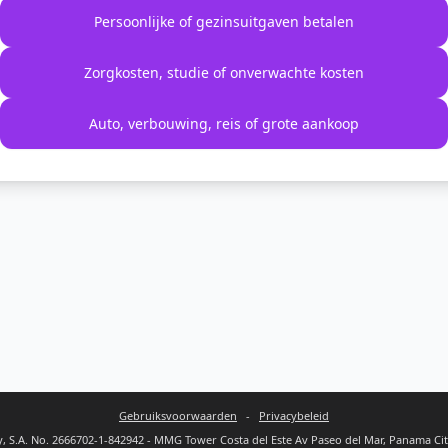
Persoonlijke of gezinsuitgaven betalen
Zorgkosten, studie of onverwachte kosten
Auto, verbouwing, reis of grote aankoop
Gebruiksvoorwaarden
-
Privacybeleid
 S.A. No. 2666702-1-842942 - MMG Tower Costa del Este Av Paseo del Mar, Panama Ci