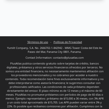
Términos de uso
-
Políticas de Privacidad
Yumilt Company, S.A. No. 2666702-1-842942 - MMG Tower Costa del Este Av
Paseo del Mar, Panama City 0801, Panama.
Contact Information: contacto@plusatlas.com
PlusAtlas publica contenido gratuito sobre tarjetas de crédito, bancos
digitales, préstamos y otros servicios financieros ofrecidos por terceros. No
somos una entidad financiera, no necesariamente mantenemos afiliación con
los proveedores mencionados y no cobramos por acceder a nuestro
contenido. Toda recomendación tiene fines exclusivamente informativos y no
debe interpretarse como asesoría financiera; le sugerimos consultar con
profesionales calificados. Las condiciones de cada préstamo dependen
directamente del emisor. El plazo mínimo es de 12 meses y el máximo de 60
meses. PlusAtlas no promueve préstamos con períodos de pago de 60 días o
menos. Ejemplo representativo: préstamo de $15,000 a 36 meses, con 3% APR
y un costo total aproximado de $15,705. Las APR pueden variar entre 3% y
22%. Es posible que recibamos comisiones por afiliación. Cumplimos con la