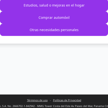
Estudios, salud o mejoras en el hogar
Comprar automóvil
Otras necesidades personales
Términos de uso
-
Políticas de Privacidad
 S.A. No. 2666702-1-842942 - MMG Tower Costa del Este Av Paseo del Mar, Panama Ci