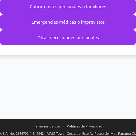
Cubrir gastos personales o familiares
Emergencias médicas o imprevistos
Otras necesidades personales
Términos de uso
-
Políticas de Privacidad
 S.A. No. 2666702-1-842942 - MMG Tower Costa del Este Av Paseo del Mar, Panama Ci