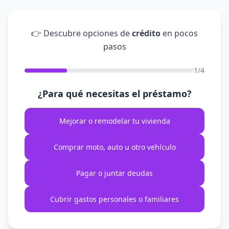
👉 Descubre opciones de
crédito
en pocos
pasos
1/4
¿Para qué necesitas el préstamo?
Mejorar o remodelar tu vivienda
Comprar moto, auto u otro vehículo
Pagar o juntar deudas
Cubrir gastos personales o familiares