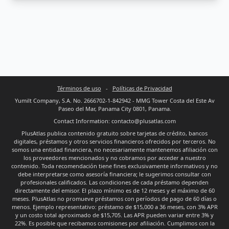
Términos de uso
-
Políticas de Privacidad
Yumilt Company, S.A. No. 2666702-1-842942 - MMG Tower Costa del Este Av
Paseo del Mar, Panama City 0801, Panama.
Contact Information: contacto@plusatlas.com
PlusAtlas publica contenido gratuito sobre tarjetas de crédito, bancos
digitales, préstamos y otros servicios financieros ofrecidos por terceros. No
somos una entidad financiera, no necesariamente mantenemos afiliación con
los proveedores mencionados y no cobramos por acceder a nuestro
contenido. Toda recomendación tiene fines exclusivamente informativos y no
debe interpretarse como asesoría financiera; le sugerimos consultar con
profesionales calificados. Las condiciones de cada préstamo dependen
directamente del emisor. El plazo mínimo es de 12 meses y el máximo de 60
meses. PlusAtlas no promueve préstamos con períodos de pago de 60 días o
menos. Ejemplo representativo: préstamo de $15,000 a 36 meses, con 3% APR
y un costo total aproximado de $15,705. Las APR pueden variar entre 3% y
22%. Es posible que recibamos comisiones por afiliación. Cumplimos con la