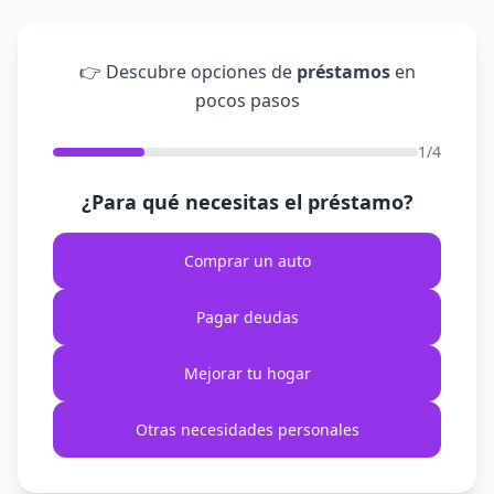
👉 Descubre opciones de
préstamos
en
pocos pasos
1/4
¿Para qué necesitas el préstamo?
Comprar un auto
Pagar deudas
Mejorar tu hogar
Otras necesidades personales