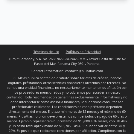
Términos de uso
-
Políticas de Privacidad
Yumilt Company, S.A. No. 2666702-1-842942 - MMG Tower Costa del Este Av
Paseo del Mar, Panama City 0801, Panama.
Contact Information: contacto@plusatlas.com
PlusAtlas publica contenido gratuito sobre tarjetas de crédito, bancos
digitales, préstamos y otros servicios financieros ofrecidos por terceros. No
somos una entidad financiera, no necesariamente mantenemos afiliación con
los proveedores mencionados y no cobramos por acceder a nuestro
contenido. Toda recomendación tiene fines exclusivamente informativos y no
debe interpretarse como asesoría financiera; le sugerimos consultar con
profesionales calificados. Las condiciones de cada préstamo dependen
directamente del emisor. El plazo mínimo es de 12 meses y el máximo de 60
meses. PlusAtlas no promueve préstamos con períodos de pago de 60 días o
menos. Ejemplo representativo: préstamo de $15,000 a 36 meses, con 3% APR
y un costo total aproximado de $15,705. Las APR pueden variar entre 3% y
22%. Es posible que recibamos comisiones por afiliación. Cumplimos con la