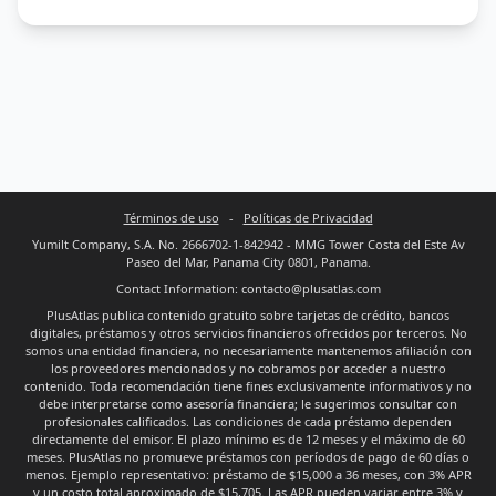
Términos de uso
-
Políticas de Privacidad
Yumilt Company, S.A. No. 2666702-1-842942 - MMG Tower Costa del Este Av
Paseo del Mar, Panama City 0801, Panama.
Contact Information: contacto@plusatlas.com
PlusAtlas publica contenido gratuito sobre tarjetas de crédito, bancos
digitales, préstamos y otros servicios financieros ofrecidos por terceros. No
somos una entidad financiera, no necesariamente mantenemos afiliación con
los proveedores mencionados y no cobramos por acceder a nuestro
contenido. Toda recomendación tiene fines exclusivamente informativos y no
debe interpretarse como asesoría financiera; le sugerimos consultar con
profesionales calificados. Las condiciones de cada préstamo dependen
directamente del emisor. El plazo mínimo es de 12 meses y el máximo de 60
meses. PlusAtlas no promueve préstamos con períodos de pago de 60 días o
menos. Ejemplo representativo: préstamo de $15,000 a 36 meses, con 3% APR
y un costo total aproximado de $15,705. Las APR pueden variar entre 3% y