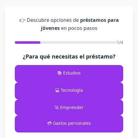
👉 Descubre opciones de
préstamos para
jóvenes
en pocos pasos
1/4
¿Para qué necesitas el préstamo?
📚 Estudios
💻 Tecnología
🚀 Emprender
💳 Gastos personales