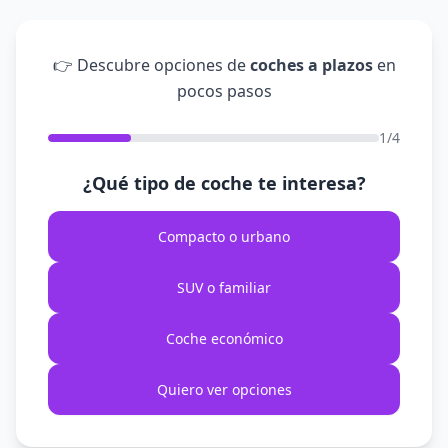
👉 Descubre opciones de
coches a plazos
en
pocos pasos
1/4
¿Qué tipo de coche te interesa?
Compacto o urbano
SUV o familiar
Coche económico
Quiero ver opciones