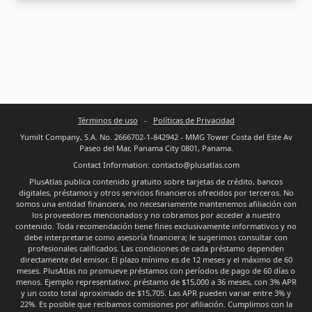
Términos de uso
-
Políticas de Privacidad
Yumilt Company, S.A. No. 2666702-1-842942 - MMG Tower Costa del Este Av
Paseo del Mar, Panama City 0801, Panama.
Contact Information: contacto@plusatlas.com
PlusAtlas publica contenido gratuito sobre tarjetas de crédito, bancos
digitales, préstamos y otros servicios financieros ofrecidos por terceros. No
somos una entidad financiera, no necesariamente mantenemos afiliación con
los proveedores mencionados y no cobramos por acceder a nuestro
contenido. Toda recomendación tiene fines exclusivamente informativos y no
debe interpretarse como asesoría financiera; le sugerimos consultar con
profesionales calificados. Las condiciones de cada préstamo dependen
directamente del emisor. El plazo mínimo es de 12 meses y el máximo de 60
meses. PlusAtlas no promueve préstamos con períodos de pago de 60 días o
menos. Ejemplo representativo: préstamo de $15,000 a 36 meses, con 3% APR
y un costo total aproximado de $15,705. Las APR pueden variar entre 3% y
22%. Es posible que recibamos comisiones por afiliación. Cumplimos con la