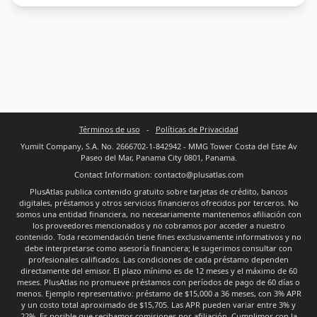
Términos de uso
-
Políticas de Privacidad
Yumilt Company, S.A. No. 2666702-1-842942 - MMG Tower Costa del Este Av
Paseo del Mar, Panama City 0801, Panama.
Contact Information: contacto@plusatlas.com
PlusAtlas publica contenido gratuito sobre tarjetas de crédito, bancos
digitales, préstamos y otros servicios financieros ofrecidos por terceros. No
somos una entidad financiera, no necesariamente mantenemos afiliación con
los proveedores mencionados y no cobramos por acceder a nuestro
contenido. Toda recomendación tiene fines exclusivamente informativos y no
debe interpretarse como asesoría financiera; le sugerimos consultar con
profesionales calificados. Las condiciones de cada préstamo dependen
directamente del emisor. El plazo mínimo es de 12 meses y el máximo de 60
meses. PlusAtlas no promueve préstamos con períodos de pago de 60 días o
menos. Ejemplo representativo: préstamo de $15,000 a 36 meses, con 3% APR
y un costo total aproximado de $15,705. Las APR pueden variar entre 3% y
22%. Es posible que recibamos comisiones por afiliación. Cumplimos con la