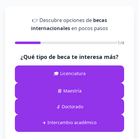
👉 Descubre opciones de
becas
internacionales
en pocos pasos
1/4
¿Qué tipo de beca te interesa más?
🎓 Licenciatura
📘 Maestría
🔬 Doctorado
✈️ Intercambio académico