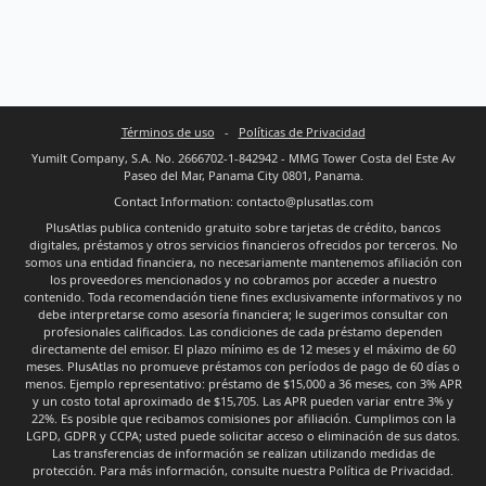
Términos de uso
-
Políticas de Privacidad
Yumilt Company, S.A. No. 2666702-1-842942 - MMG Tower Costa del Este Av
Paseo del Mar, Panama City 0801, Panama.
Contact Information: contacto@plusatlas.com
PlusAtlas publica contenido gratuito sobre tarjetas de crédito, bancos
digitales, préstamos y otros servicios financieros ofrecidos por terceros. No
somos una entidad financiera, no necesariamente mantenemos afiliación con
los proveedores mencionados y no cobramos por acceder a nuestro
contenido. Toda recomendación tiene fines exclusivamente informativos y no
debe interpretarse como asesoría financiera; le sugerimos consultar con
profesionales calificados. Las condiciones de cada préstamo dependen
directamente del emisor. El plazo mínimo es de 12 meses y el máximo de 60
meses. PlusAtlas no promueve préstamos con períodos de pago de 60 días o
menos. Ejemplo representativo: préstamo de $15,000 a 36 meses, con 3% APR
y un costo total aproximado de $15,705. Las APR pueden variar entre 3% y
22%. Es posible que recibamos comisiones por afiliación. Cumplimos con la
LGPD, GDPR y CCPA; usted puede solicitar acceso o eliminación de sus datos.
Las transferencias de información se realizan utilizando medidas de
protección. Para más información, consulte nuestra Política de Privacidad.