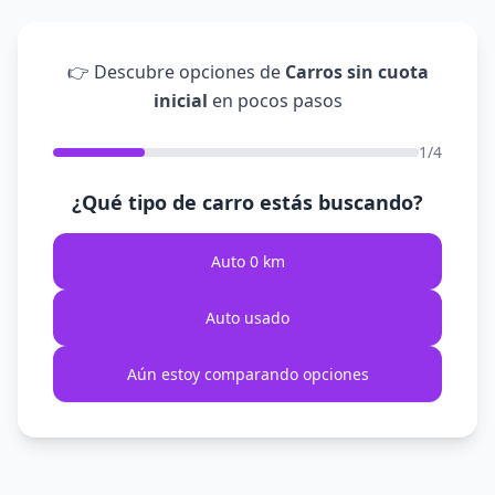
👉 Descubre opciones de
Carros sin cuota
inicial
en pocos pasos
1/4
¿Qué tipo de carro estás buscando?
Auto 0 km
Auto usado
Aún estoy comparando opciones