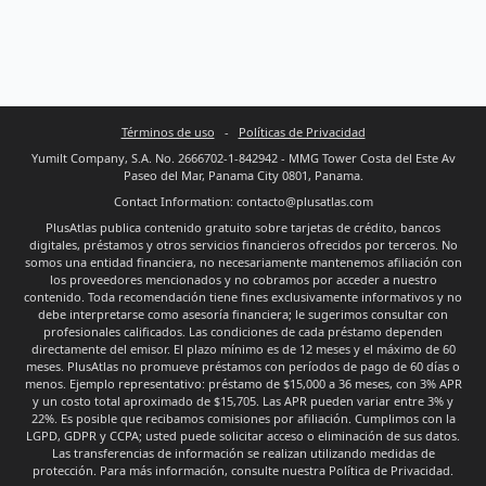
Términos de uso
-
Políticas de Privacidad
Yumilt Company, S.A. No. 2666702-1-842942 - MMG Tower Costa del Este Av
Paseo del Mar, Panama City 0801, Panama.
Contact Information: contacto@plusatlas.com
PlusAtlas publica contenido gratuito sobre tarjetas de crédito, bancos
digitales, préstamos y otros servicios financieros ofrecidos por terceros. No
somos una entidad financiera, no necesariamente mantenemos afiliación con
los proveedores mencionados y no cobramos por acceder a nuestro
contenido. Toda recomendación tiene fines exclusivamente informativos y no
debe interpretarse como asesoría financiera; le sugerimos consultar con
profesionales calificados. Las condiciones de cada préstamo dependen
directamente del emisor. El plazo mínimo es de 12 meses y el máximo de 60
meses. PlusAtlas no promueve préstamos con períodos de pago de 60 días o
menos. Ejemplo representativo: préstamo de $15,000 a 36 meses, con 3% APR
y un costo total aproximado de $15,705. Las APR pueden variar entre 3% y
22%. Es posible que recibamos comisiones por afiliación. Cumplimos con la
LGPD, GDPR y CCPA; usted puede solicitar acceso o eliminación de sus datos.
Las transferencias de información se realizan utilizando medidas de
protección. Para más información, consulte nuestra Política de Privacidad.