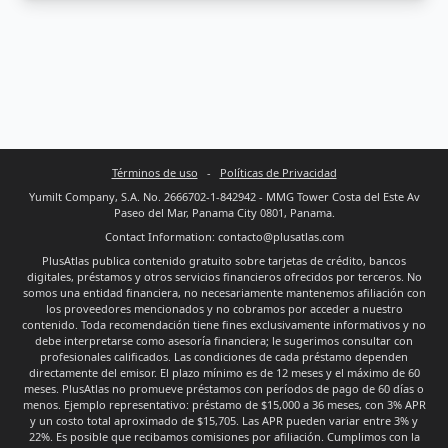
Términos de uso
-
Políticas de Privacidad
Yumilt Company, S.A. No. 2666702-1-842942 - MMG Tower Costa del Este Av
Paseo del Mar, Panama City 0801, Panama.
Contact Information: contacto@plusatlas.com
PlusAtlas publica contenido gratuito sobre tarjetas de crédito, bancos
digitales, préstamos y otros servicios financieros ofrecidos por terceros. No
somos una entidad financiera, no necesariamente mantenemos afiliación con
los proveedores mencionados y no cobramos por acceder a nuestro
contenido. Toda recomendación tiene fines exclusivamente informativos y no
debe interpretarse como asesoría financiera; le sugerimos consultar con
profesionales calificados. Las condiciones de cada préstamo dependen
directamente del emisor. El plazo mínimo es de 12 meses y el máximo de 60
meses. PlusAtlas no promueve préstamos con períodos de pago de 60 días o
menos. Ejemplo representativo: préstamo de $15,000 a 36 meses, con 3% APR
y un costo total aproximado de $15,705. Las APR pueden variar entre 3% y
22%. Es posible que recibamos comisiones por afiliación. Cumplimos con la